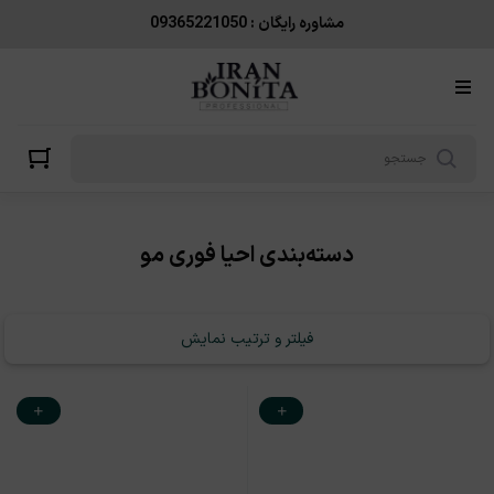
احیا فوری مو
مشاوره رایگان : 09365221050
دسته‌بندی احیا فوری مو
فیلتر و ترتیب نمایش