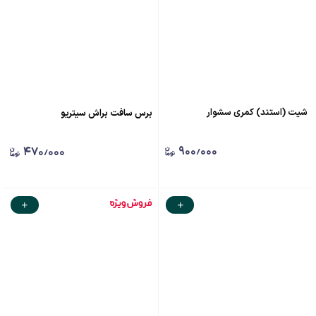
شیت (استند) کمری سشوار
برس سافت براش سیتریو
۹۰۰٫۰۰۰
۴۷۰٫۰۰۰