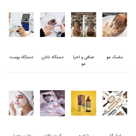
ماسک مو
صافی و احیا
دستگاه ناخن
دستگاه پوست
مو
ابزار کار
شامپو
کیت پلاژن
روتین پوستی