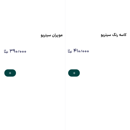
کاسه رنگ سیتریو
موپران سیتریو
۴۱۰٫۰۰۰
۳۹۰٫۰۰۰