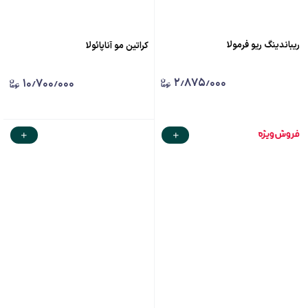
ریباندینگ ریو فرمولا
کراتین مو آناپائولا
۲٫۸۷۵٫۰۰۰
۱۰٫۷۰۰٫۰۰۰