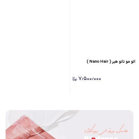
اتو مو نانو هیر ( Nano Hair )
۷٫۵۰۰٫۰۰۰