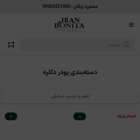
پودر دکلره
مشاوره رایگان : 09365221050
دسته‌بندی پودر دکلره
فیلتر و ترتیب نمایش