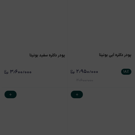
پودر دکلره آبی بونیتا
پودر دکلره سفید بونیتا
۲٫۹۵۰٫۰۰۰
۳٫۶۰۰٫۰۰۰
۱۸
٪
۳٫۶۰۰٫۰۰۰