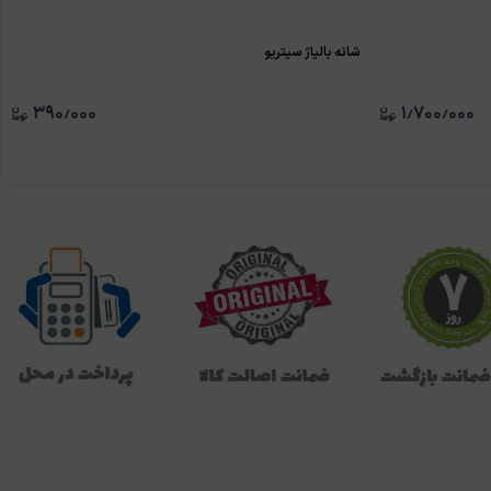
شانه بالياژ سيتريو
۳۹۰٫۰۰۰
۱٫۷۰۰٫۰۰۰