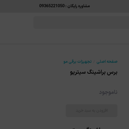
مشاوره رایگان : 09365221050
صفحه اصلی
تجهیزات برقی مو
برس براشینگ سیتریو
ناموجود
افزودن به سبد خرید