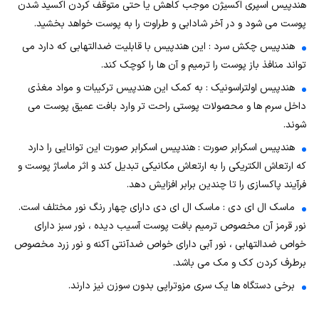
هندپیس اسپری اکسیژن موجب کاهش یا حتی متوقف کردن اکسید شدن
پوست می شود و در آخر شادابی و طراوت را به پوست خواهد بخشید.
هندپیس چکش سرد : این هندپیس با قابلیت ضدالتهابی که دارد می
تواند منافذ باز پوست را ترمیم و آن ها را کوچک کند.
هندپیس اولتراسونیک : به کمک این هندپیس ترکیبات و مواد مغذی
داخل سرم ها و محصولات پوستی راحت تر وارد بافت عمیق پوست می
شوند.
هندپیس اسکرابر صورت : هندپیس اسکرابر صورت این توانایی را دارد
که ارتعاش الکتریکی را به ارتعاش مکانیکی تبدیل کند و اثر ماساژ پوست و
فرآیند پاکسازی را تا چندین برابر افزایش دهد.
ماسک ال ای دی : ماسک ال ای دی دارای چهار رنگ نور مختلف است.
نور قرمز آن مخصوص ترمیم بافت پوست آسیب دیده ، نور سبز دارای
خواص ضدالتهابی ، نور آبی دارای خواص ضدآنتی آکنه و نور زرد مخصوص
برطرف کردن کک و مک می باشد.
برخی دستگاه ها یک سری مزوتراپی بدون سوزن نیز دارند.