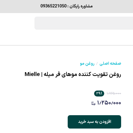
مشاوره رایگان : 09365221050
صفحه اصلی
روغن مو
روغن تقویت کننده موهای فر میله | Mielle
۲۹
٪
۱٫۷۶۵٫۰۰۰
۱٫۲۵۰٫۰۰۰
افزودن به سبد خرید