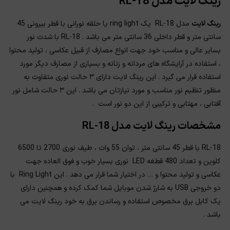
رینگ لایت مدل RL-18
رینگ لایت
مدل RL-18 یک ring light یا حلقه نورانی با قطر بیرونی 45
سانتی متر و قطر داخلی 36 سانتی متر می باشد . RL-18 با شدت نور
بسایر عالی و مناسب خود جهت انواع مصارف از قبیل عکاسی ، تولید محتوا
، استفاده در آرایشگاه های مردانه و زنانه و بسیاری از مصارف دیگر مورد
استفاده قرار می گیرد . این رینگ لایت دارای ۳ حالت نوری متفاوت به
منظور تنظیم نور مناسب و مورد نیازتان می باشد . این ۳ حالت شامل نور
آفتابی ، مهتابی و ترکیبی از این دو نور است .
مشخصات رینگ لایت مدل RL-18
RL-18 با قطر 45 سانتی متر ، توان 55 وات ، طیف نوری 2700 تا 6500
کلوین و تعداد 480 قطغه LED نوری بسیار خوب و فوق العاده جهت
عکاسی و تولید محتوا و … در اختیار شما قرار می دهد . این Ring Light با
دو خروجی USB به شارژ شدن موبایل شما کمک کرده و همچنین دارای
یک کابل برق مخصوص استفاده و رساندن برق به خود رینگ لایت می
باشد .