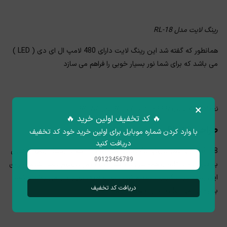
رینگ لایت مدل RL-18
همانطور که گفته شد این رینگ لایت دارای 480 لامپ ال ای دی ( LED )
می باشد که برای شما نور بسیار خوبی را فراهم می سازد
×
تعداد 480 لامپ LED در Ring Light مدل RL-18
🔥 کد تخفیف اولین خرید 🔥
طراحی RL-18
با وارد کردن شماره موبایل برای اولین خرید خود کد تخفیف
دریافت کنید
RL-18 دارای قطر بیرونی 45 سانتی متر بوده که هم به وسیله ریموت کنترل
به صورت جداگانه و همچنین با داشتن دو دیمر یا ولوم تعبیه شده بر روی
این رینگ لایت قابلیت تنظیم شدت نور و طیف نور را دارا می باشد و شما
دریافت کد تخفیف
به راحتی می توانید از آن استفاده کنید .