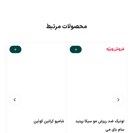
محصولات مرتبط
تونیک ضد ریزش مو سیکا پپتید
شامپو کراتین کوئین
سرم
سام بای می