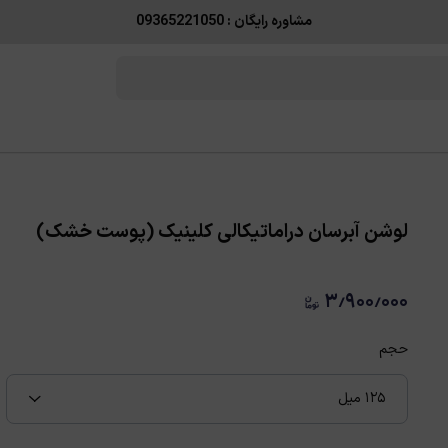
مشاوره رایگان : 09365221050
لوشن آبرسان دراماتيکالی کلينيک (پوست خشک)
۳٫۹۰۰٫۰۰۰
حجم
۱۲۵ میل