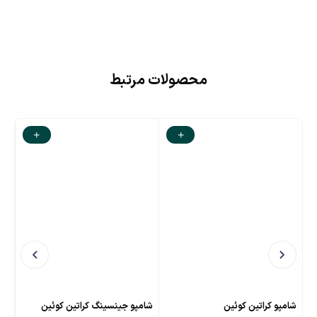
محصولات مرتبط
شامپو کراتین کوئین
شامپو جینسینگ کراتین کوئین
اوی