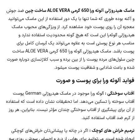
ماسک هیدروژلی آلوئه ورا 650 گرمی ALOE VERA ساخت چین
ضد جوش
و آکنه بوده طوری که شما تنها با یک دور استفاده از این ماسک می‌توانید
معجزه آن را روی پوست خود مشاهده کرد. از ویژگی‌های محبوب ماسک
هیدروژلی آلوئه‌را این است که هیچ گونه محدودیت استفاده ندارد و
مناسب هر نوع پوستی است به علاوه می‌تواند یک آبرسان کامل برای
پوست باشد. ماسک هیدروژلی آلوئه ورا 650 گرمی ALOE VERA ساخت
چین سلول‌های مرده پوست را از بین برده و سبب کلاژنسازی دوباره صورت
شده و باعث شادابی و شفافیت پوست میشود.
فواید آلوئه ورا برای پوست و صورت
آفتاب سوختگی :
آلوئه ورا موجود در ماسک هیدروژلی German پوست
آفتاب سوخته را تسکین می‌دهد. اما تحقیقات نشان داده است که استفاده
از آن برای پیشگیری از آفتاب سوختگی چندان مؤثر نیست. بنابراین، هر روز
از کرم ضد آفتاب استفاده کنید.
ترمیم خراش های کوچک :
اگر در چانه یا پیشانی‌تان خراش‌های کوچکی
ایجاد شده است. می‌توانید برای رهایی از درد و احساس سوزش، روزی سه