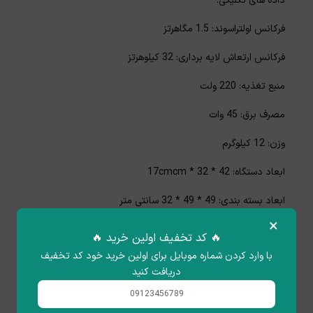
داده های تکنیکی:
فرکانس اولتراسوند: 1.5 مگاهرتز
فرکانس ارتعاش لایه برداری: 32 کیلوهرتز
منبع تغذیه: 220 ولت
مصرف برق: 45 وات
وزن: 12 کیلوگرم
ابعاد دستگاه: 42 * 32 * 17cmcm
ابعاد بسته بندی: 49 * 49 * 32 سانتی متر
×
🔥 کد تخفیف اولین خرید 🔥
با وارد کردن شماره موبایل برای اولین خرید خود کد تخفیف
دریافت کنید
دیدگاه کاربران