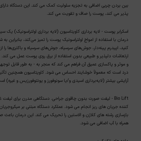
پذیر می کند، پوست را صاف و تقویت می کند.
اسکرابر پوست - لایه برداری کاویتاسیون (لایه برداری اولتراسونیک) یک
درمان با استفاده از امواج اولتراسونیک پوست را تمیز می‌کند، بنابراین به ش
کنید، اپیدرم پینه‌دار، جوش‌های سرسیاه، جوش‌های سرسیاه و باکتری‌ها را از
ارتعاشات دلپذیر و طبیعی بدون استفاده از برق روی پوست عمل می کند. اس
و موثر و پاکسازی عمیق آن فراهم می کند که منجر به - به طور قابل تو
درد است که معمولاً خوشایند احساس می شود. کاویتاسیون همچنین تأثیر مثب
آرایشی بیشتر (لایه‌برداری اسیدی و/یا سونوفورز و یونتوفورزیس و غیره) اس
Bio Lift - لیفت صورت بدون چاقوی جراحی. دستگاهی مدرن برای لیف
کننده جریان های ریز انجام می شود. عملکرد دستگاه مبتنی بر میکروجریان
بازسازی رشته های کلاژن و الاستین را تحریک می کند. این درمان باعث
همراه با آب اضافی می شود.