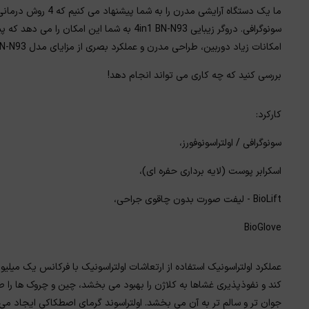
سونوگرافی. دروگر زیبایی 4in1 BN-N93 به شما ای
امکانات زیاد دوربین، طراحی مدرن و عملکرد بصری از مزایای مدل 4in1 BN-N93 است.
بررسی کنید که چه کاری می تواند انجام دهد!
کارکرد:
سونوگرافی / اولتراسونوفورز،
اسکرابر پوست (لایه برداری حفره ای)،
BioLift - لیفت صورت بدون چاقوی جراحی،
BioGlove
کند و نفوذپذیری غشاها به کلاژن را بهبود می بخشد، چین و چروک ها را 
جوان تر و سالم تر به آن می بخشد. اولتراسوند گرمای اصطکاکی ایجاد می 