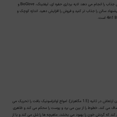
ما یک دستگاه آرایشی مدرن را به شما پیشنهاد می کنیم که 4 روش درمانی جذاب را انجام می دهد: لایه برداری حفره ای، لیفتینگ، BioGlove و
ن امکان را می دهد که پیشنهاد سالن را جذاب تر کنید و فروش را افزایش دهید. اندازه کوچک و
عملکرد اولتراسونیک استفاده از ارتعاشات اولتراسونیک با فرکانس یک میلیون ارتعاش در ثانیه (1.5 مگاهرتز). امواج اولتراسونیک بافت را تحریک می
صاف می کند، خطوط را از بین می برد و پوست را محکم می کند و ظاهری
کند که گردش خون را بهبود می بخشد، ماهیچه ها را شل می کند و با از