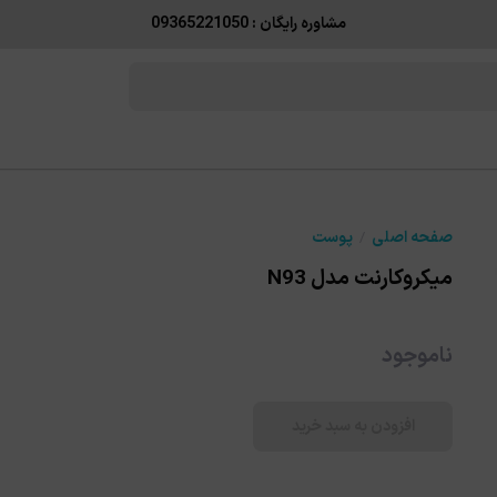
مشاوره رایگان : 09365221050
صفحه اصلی
پوست
میکروکارنت مدل N93
ناموجود
افزودن به سبد خرید