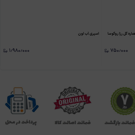
اره گل رزا روگوسا
اسپری آب اون
۱٫۹۸۰٫۰۰۰
۷۵۰٫۰۰۰