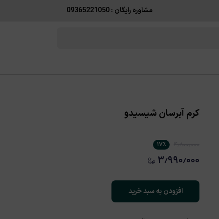
مشاوره رایگان : 09365221050
کرم آبرسان شیسیدو
۱۷
٪
۴٫۸۰۰٫۰۰۰
۳٫۹۹۰٫۰۰۰
افزودن به سبد خرید