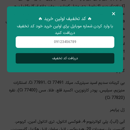
آکریلات/سدیم اکریلویل دی متیل کوپلیمر، روغن دانه اسکلروکاریا بیره،
×
عصاره مخمر هیدرولیز شده، فنوکسی اتانول، گلیسیرین، Simmondsia
🔥 کد تخفیف اولین خرید 🔥
Chinensis (Jojoba روغن میوه، توکوفری ! استات استئارث-20، روغن نخل
با وارد کردن شماره موبایل برای اولین خرید خود کد تخفیف
هیدروژنه اتیل هگزیل گلیسیرین، روغن کلزای هیدروژنه، کاپریلیل گلیکول،
دریافت کنید
سدیم فیتات کلرفنزین، ستیل هیدروکسی اتیل سلولز، روغن هسته آرگانیا
اسپینوزا، بوتیروسپرمون پارکی ست، ایزوالوسید، بوتروسیدوم un Arvense
Extract، وانیل عصاره میوه Planifolia، لسیتین، پالمیتول تتراپپتید-7،
دریافت کد تخفیف
الکل
گلم پاد
بی کربنات سدیم اسید سیتریک، میکا، Ci 77891، CI 77491، استئارات
منیزیم، سیلیس، پودر کارنوزین، اکسید قلع، طلا، مس (Ci 77400)، نقره
(Ci 77820)
ژل پرایمر
آبی (آب)، پلی کواترنیوم-4، فنوکسی اتانول، تری اتانول آمین، کربومر،
گلیسریر پلی سوربات 20، هیدروکسی اتیل سلولز، اتیل هگزیل گلیسیرین،