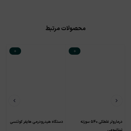
محصولات مرتبط
درمارولر غلطکی ۵۴۰ سوزنه
دستگاه هیدرودرمی هایفر کوئنسی
اسپ
تیتانیومی